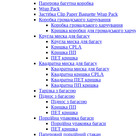
Паперова багетна коробка
Wrap Pack
Застібка Clip Paper Baguette Wrap Pack
Коробка громадського харчування
Коробка громадського харчування
Кришка коробки для громадського харч
Кругла миска для багасу
Кругла миска для багасу
Кришка CPLA
Кришка ПП
ПЕТ кришка
Квадратна миска для багасу
Квадратна миска для багасу
Квадратна кришка CPLA
Квадратна ПЕТ кришка
Квадратна ПП кришка
Тарілка з багасою
Піднос з багасою
Піднос з багасою
Кришка ПП
ПЕТ кришка
Порційна упаковка багаси
Порційна упаковка багаси
ПЕТ кришка
Паперовий порційний стакан