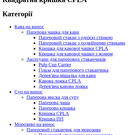
Категорії
Кава на винос
Паперова чашка для кави
Паперовий стакан з однією стінкою
Паперовий стакан з подвійними стінками
Кришка для кавової чашки CPLA
Кришка для кавової чашки з жомом
Аксесуари для паперових стаканчиків
Pulp Cup Carrier
Гільза для паперового стаканчика
Дерев'яна мішалка для кави
Кавова ложка CPLA
Дерев'яна кавова ложка
Суп на винос
Паперова миска для супу
Паперова чаша
Паперова кришка
Кришка CPLA
Кришка ПП
Морозиво на винос
Паперовий стаканчик для морозива