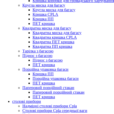
Кришка коробки для громадського харчуванн
Кругла миска для багасу
Кругла миска для багасу
Кришка CPLA
Кришка ПП
ПЕТ кришка
Квадратна миска для багасу
Квадратна миска для багасу
Квадратна кришка CPLA
Квадратна ПЕТ кришка
Квадратна ПП кришка
Тарілка з багасою
Піднос з багасою
Піднос з багасою
ПЕТ кришка
Порційна упаковка багаси
Кришка ПП
Порційна упаковка багаси
ПЕТ кришка
Паперовий порційний стакан
Паперовий порційний стакан
ПЕТ кришка
столові прибори
Надміцні столові прибори Cpla
Столові прибори Cpla середньої ваги