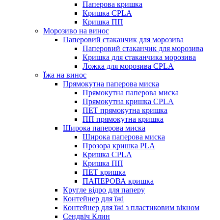
Паперова кришка
Кришка CPLA
Кришка ПП
Морозиво на винос
Паперовий стаканчик для морозива
Паперовий стаканчик для морозива
Кришка для стаканчика морозива
Ложка для морозива CPLA
Їжа на винос
Прямокутна паперова миска
Прямокутна паперова миска
Прямокутна кришка CPLA
ПЕТ прямокутна кришка
ПП прямокутна кришка
Широка паперова миска
Широка паперова миска
Прозора кришка PLA
Кришка CPLA
Кришка ПП
ПЕТ кришка
ПАПЕРОВА кришка
Кругле відро для паперу
Контейнер для їжі
Контейнер для їжі з пластиковим вікном
Сендвіч Клин