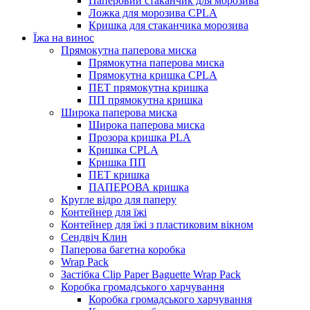
Паперовий стаканчик для морозива
Ложка для морозива CPLA
Кришка для стаканчика морозива
Їжа на винос
Прямокутна паперова миска
Прямокутна паперова миска
Прямокутна кришка CPLA
ПЕТ прямокутна кришка
ПП прямокутна кришка
Широка паперова миска
Широка паперова миска
Прозора кришка PLA
Кришка CPLA
Кришка ПП
ПЕТ кришка
ПАПЕРОВА кришка
Кругле відро для паперу
Контейнер для їжі
Контейнер для їжі з пластиковим вікном
Сендвіч Клин
Паперова багетна коробка
Wrap Pack
Застібка Clip Paper Baguette Wrap Pack
Коробка громадського харчування
Коробка громадського харчування