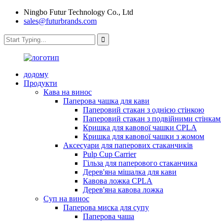
Ningbo Futur Technology Co., Ltd
sales@futurbrands.com
додому
Продукти
Кава на винос
Паперова чашка для кави
Паперовий стакан з однією стінкою
Паперовий стакан з подвійними стінка
Кришка для кавової чашки CPLA
Кришка для кавової чашки з жомом
Аксесуари для паперових стаканчиків
Pulp Cup Carrier
Гільза для паперового стаканчика
Дерев'яна мішалка для кави
Кавова ложка CPLA
Дерев'яна кавова ложка
Суп на винос
Паперова миска для супу
Паперова чаша