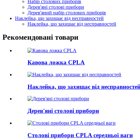
Набір столових приборів
Дерев'яні столові прибори
Дерев'яний набір столових приборів
Наклейка, що захищає від несправностей
Наклейка, що захищає від несправностей
Рекомендовані товари
Кавова ложка CPLA
Наклейка, що захищає від несправносте
Дерев'яні столові прибори
Столові прибори CPLA середньої ваги