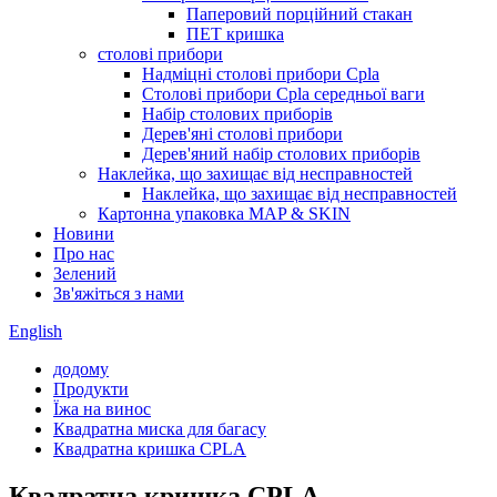
Паперовий порційний стакан
ПЕТ кришка
столові прибори
Надміцні столові прибори Cpla
Столові прибори Cpla середньої ваги
Набір столових приборів
Дерев'яні столові прибори
Дерев'яний набір столових приборів
Наклейка, що захищає від несправностей
Наклейка, що захищає від несправностей
Картонна упаковка MAP & SKIN
Новини
Про нас
Зелений
Зв'яжіться з нами
English
додому
Продукти
Їжа на винос
Квадратна миска для багасу
Квадратна кришка CPLA
Квадратна кришка CPLA